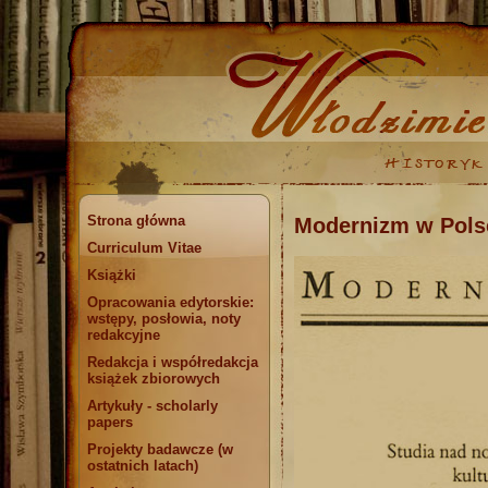
Strona główna
Modernizm w Pols
Curriculum Vitae
Książki
Opracowania edytorskie:
wstępy, posłowia, noty
redakcyjne
Redakcja i współredakcja
książek zbiorowych
Artykuły - scholarly
papers
Projekty badawcze (w
ostatnich latach)