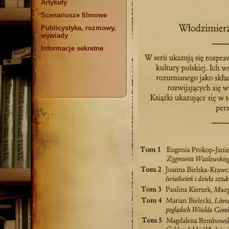
Artykuły
Scenariusze filmowe
Publicystyka, rozmowy,
wywiady
Informacje sekretne